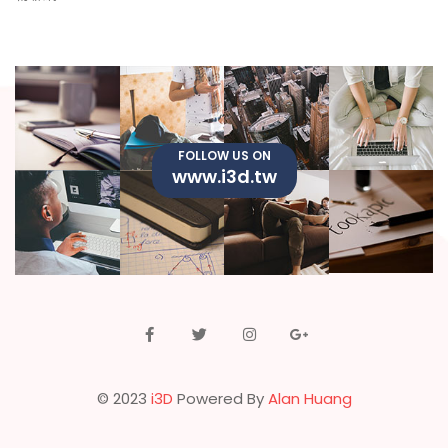
FOLLOW US ON
www.i3d.tw
© 2023
i3D
Powered By
Alan Huang