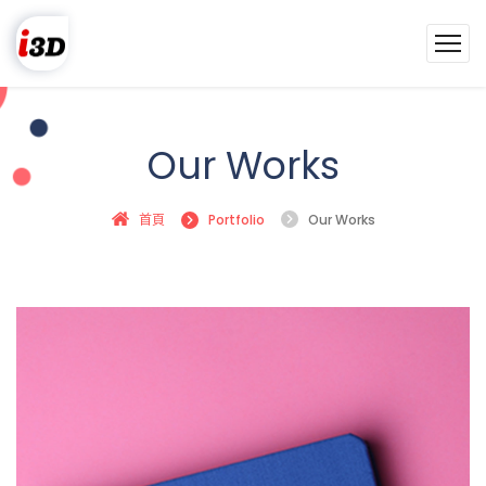
Our Works
首頁
Portfolio
Our Works