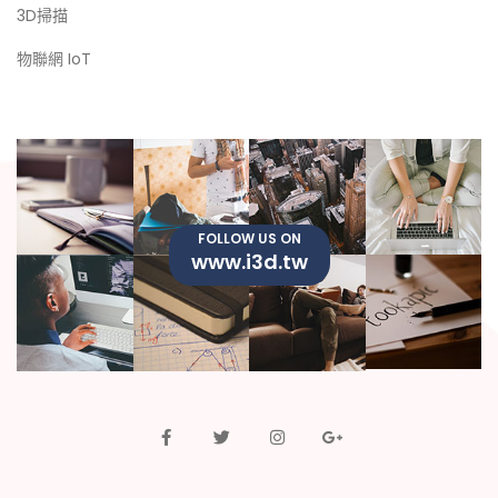
3D掃描
物聯網 IoT
FOLLOW US ON
www.i3d.tw