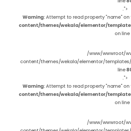
line
8
.">
Warning
: Attempt to read property "name" on 
content/themes/wekala/elementor/templates
on line
/www/wwwroot/ww
content/themes/wekala/elementor/templates/w
line
8
.">
Warning
: Attempt to read property "name" on 
content/themes/wekala/elementor/templates
on line
/www/wwwroot/ww
content/themes/wekala/elementor/templates/w