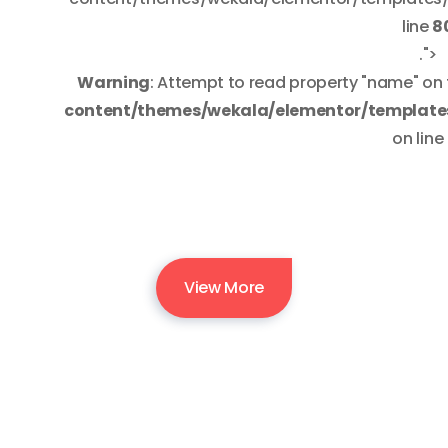
line
8
.">
Warning
: Attempt to read property "name" on 
content/themes/wekala/elementor/templates
on line
View More