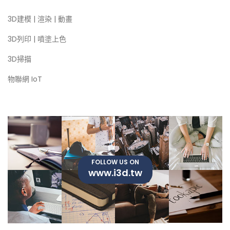
3D建模 | 渲染 | 動畫
3D列印 | 噴塗上色
3D掃描
物聯網 IoT
FOLLOW US ON
www.i3d.tw