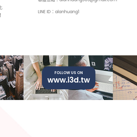
化
LINE ID：alanhuang1
們
。
FOLLOW US ON
www.i3d.tw