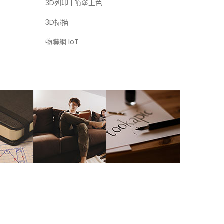
3D列印 | 噴塗上色
3D掃描
物聯網 IoT