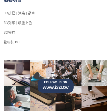
3D建模 | 渲染 | 動畫
3D列印 | 噴塗上色
3D掃描
物聯網 IoT
FOLLOW US ON
www.i3d.tw